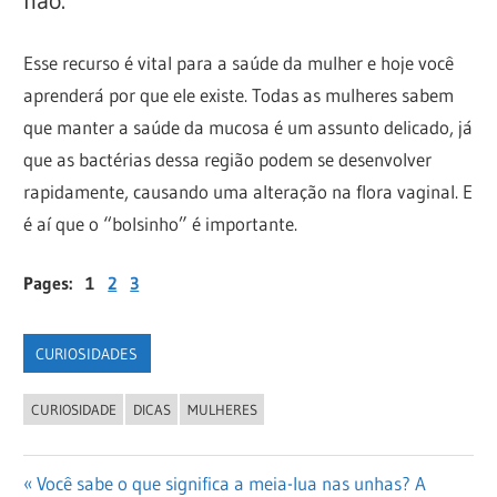
não.
Esse recurso é vital para a saúde da mulher e hoje você
aprenderá por que ele existe. Todas as mulheres sabem
que manter a saúde da mucosa é um assunto delicado, já
que as bactérias dessa região podem se desenvolver
rapidamente, causando uma alteração na flora vaginal. E
é aí que o “bolsinho” é importante.
Pages:
1
2
3
CURIOSIDADES
CURIOSIDADE
DICAS
MULHERES
Navegação
Previous
Você sabe o que significa a meia-lua nas unhas? A