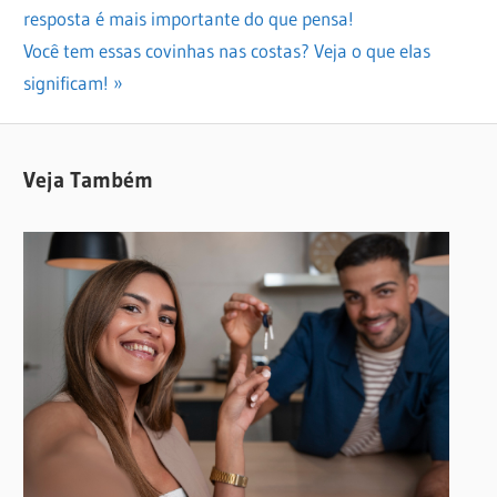
Post:
resposta é mais importante do que pensa!
de
Next
Você tem essas covinhas nas costas? Veja o que elas
Post
Post:
significam!
Veja Também