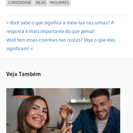
CURIOSIDADE
DICAS
MULHERES
Navegação
Previous
Você sabe o que significa a meia-lua nas unhas? A
Post:
resposta é mais importante do que pensa!
de
Next
Você tem essas covinhas nas costas? Veja o que elas
Post
Post:
significam!
Veja Também