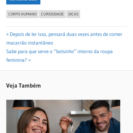
CORPO HUMANO
CURIOSIDADE
DICAS
Navegação
Previous
Depois de ler isso, pensará duas vezes antes de comer
Post:
macarrão instantâneo
de
Next
Sabe para que serve o “bolsinho” interno da roupa
Post
Post:
feminina?
Veja Também