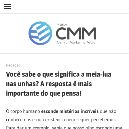
Navigation
Skip
Porta
to
content
CMM
18/11/2020
Redação
Você sabe o que significa a meia-lua
nas unhas? A resposta é mais
importante do que pensa!
O corpo humano
esconde mistérios incríveis
que não
conhecemos e cuja existência nem sequer percebemos.
Para dar um exemplo, sabia que nosso olho esconde uma