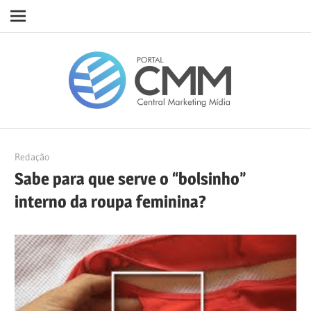
Navigation
Skip
Porta
to
content
CMM
19/11/2020
Redação
Sabe para que serve o “bolsinho”
interno da roupa feminina?