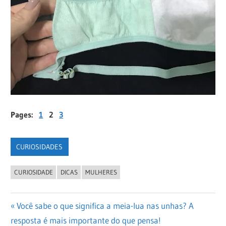
Pages:
1
2
3
CURIOSIDADES
CURIOSIDADE
DICAS
MULHERES
Navegação
Previous
Você sabe o que significa a meia-lua nas unhas? A
Post:
resposta é mais importante do que pensa!