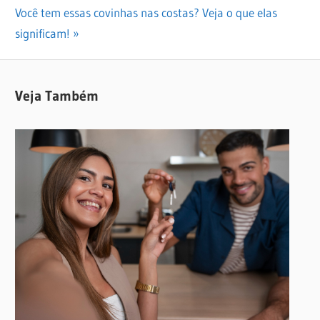
de
Next
Você tem essas covinhas nas costas? Veja o que elas
Post
Post:
significam!
Veja Também