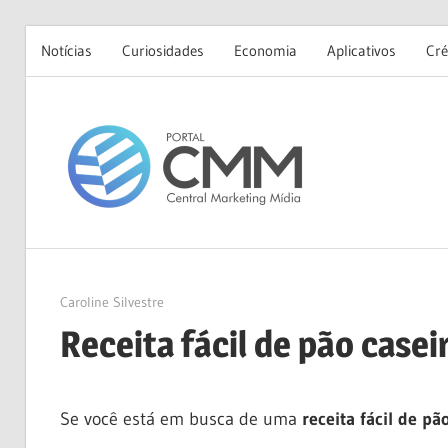
Notícias
Curiosidades
Economia
Aplicativos
Cré
Skip
to
Portal
content
CMM
19/12/2024
Caroline Silvestre
Receita fácil de pão casei
Se você está em busca de uma
receita fácil de pã