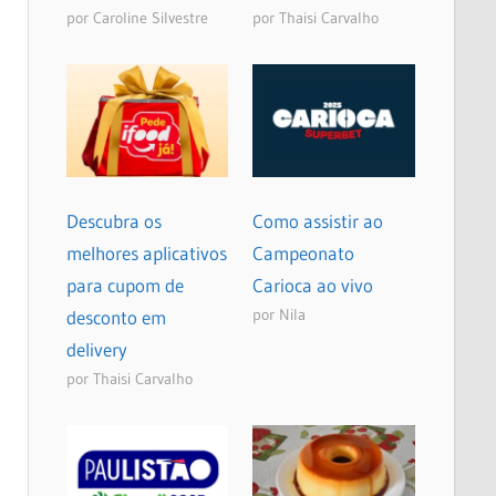
por Caroline Silvestre
por Thaisi Carvalho
Descubra os
Como assistir ao
melhores aplicativos
Campeonato
para cupom de
Carioca ao vivo
por Nila
desconto em
delivery
por Thaisi Carvalho