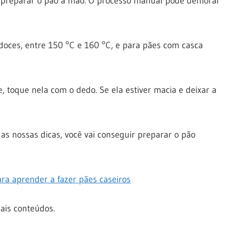
de preparar o pão à mão. O processo manual pode demorar
doces, entre 150 °C e 160 °C, e para pães com casca
e, toque nela com o dedo. Se ela estiver macia e deixar a
 as nossas dicas, você vai conseguir preparar o pão
ra aprender a fazer pães caseiros
is conteúdos.