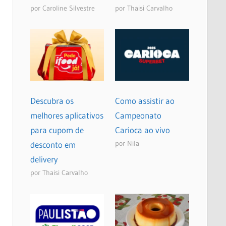
por Caroline Silvestre
por Thaisi Carvalho
Descubra os
Como assistir ao
melhores aplicativos
Campeonato
para cupom de
Carioca ao vivo
por Nila
desconto em
delivery
por Thaisi Carvalho