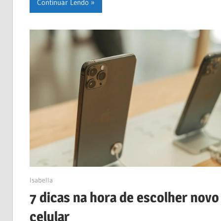
Continuar Lendo
21/03/2023
Isabella
7 dicas na hora de escolher novo
celular