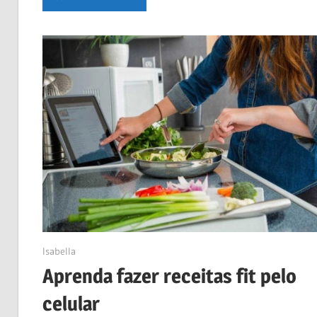
25/04/2023
Isabella
Aprenda fazer receitas fit pelo
celular