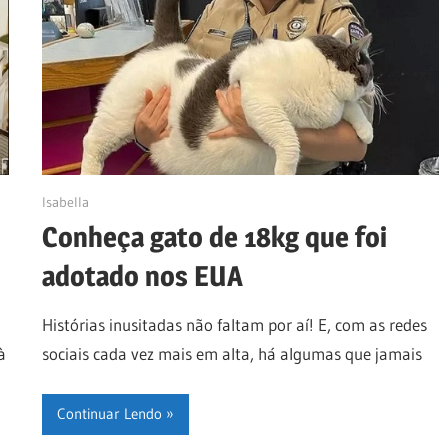
01/05/2023
Isabella
Conheça gato de 18kg que foi
adotado nos EUA
Histórias inusitadas não faltam por aí! E, com as redes
à
sociais cada vez mais em alta, há algumas que jamais
Continuar Lendo