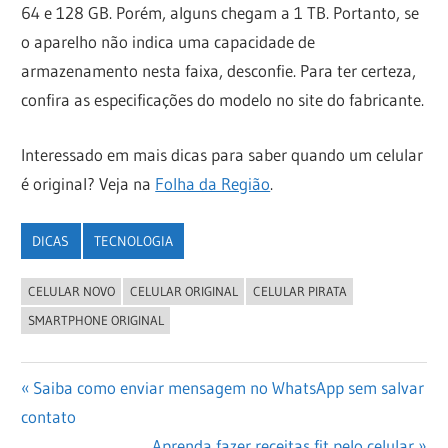
64 e 128 GB. Porém, alguns chegam a 1 TB. Portanto, se
o aparelho não indica uma capacidade de
armazenamento nesta faixa, desconfie. Para ter certeza,
confira as especificações do modelo no site do fabricante.
Interessado em mais dicas para saber quando um celular
é original? Veja na
Folha da Região
.
DICAS
TECNOLOGIA
CELULAR NOVO
CELULAR ORIGINAL
CELULAR PIRATA
SMARTPHONE ORIGINAL
Navegação
Previous
Saiba como enviar mensagem no WhatsApp sem salvar
Post:
contato
de
Next
Aprenda fazer receitas fit pelo celular