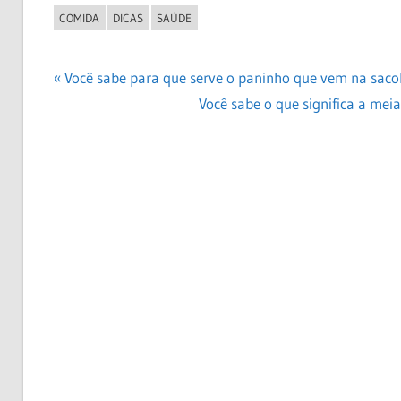
COMIDA
DICAS
SAÚDE
Navegação
Previous
Você sabe para que serve o paninho que vem na saco
Post:
Next
Você sabe o que significa a mei
de
Post:
Post