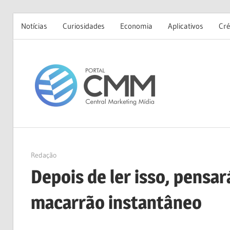
Notícias
Curiosidades
Economia
Aplicativos
Cré
Skip
to
Portal
content
CMM
17/11/2020
Redação
Depois de ler isso, pensa
macarrão instantâneo