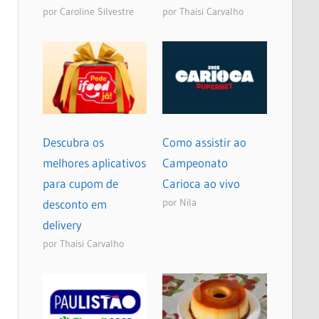
por Caroline Silvestre
por Thaisi Carvalho
Descubra os
Como assistir ao
melhores aplicativos
Campeonato
para cupom de
Carioca ao vivo
por Nila
desconto em
delivery
por Thaisi Carvalho