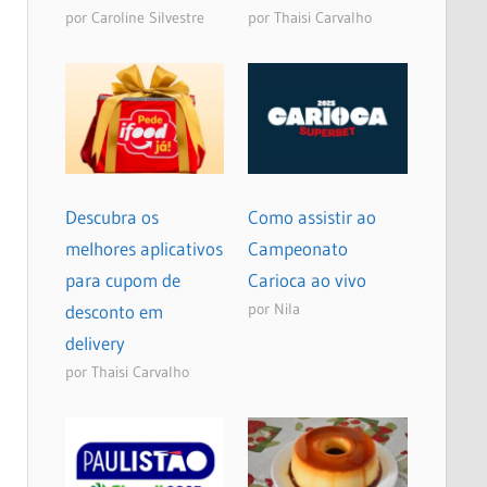
por Caroline Silvestre
por Thaisi Carvalho
Descubra os
Como assistir ao
melhores aplicativos
Campeonato
para cupom de
Carioca ao vivo
por Nila
desconto em
delivery
por Thaisi Carvalho