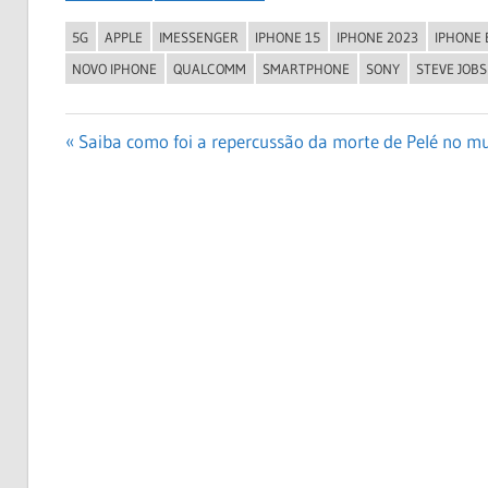
5G
APPLE
IMESSENGER
IPHONE 15
IPHONE 2023
IPHONE 
NOVO IPHONE
QUALCOMM
SMARTPHONE
SONY
STEVE JOBS
Navegação
Previous
Saiba como foi a repercussão da morte de Pelé no m
Post:
de
Post