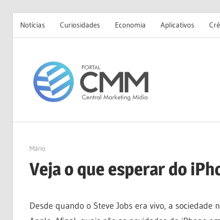
Notícias
Curiosidades
Economia
Aplicativos
Cré
Skip
to
Portal
content
CMM
03/01/2023
Mário
Veja o que esperar do iP
Desde quando o Steve Jobs era vivo, a sociedade 