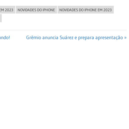
EM 2023
NOVIDADES DO IPHONE
NOVIDADES DO IPHONE EM 2023
Next
undo!
Grêmio anuncia Suárez e prepara apresentação
Post: