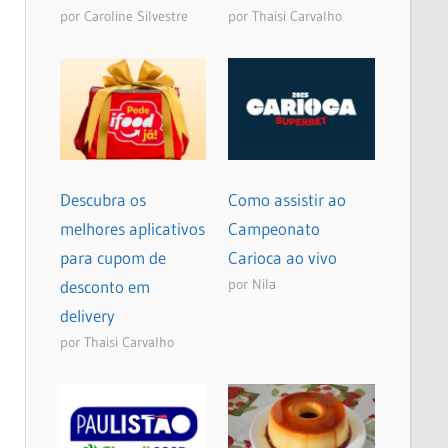
por Caroline Silvestre
por Thaisi Carvalho
Descubra os
Como assistir ao
melhores aplicativos
Campeonato
para cupom de
Carioca ao vivo
por Nila
desconto em
delivery
por Thaisi Carvalho