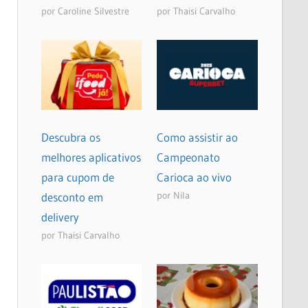
por Caroline Silvestre
por Thaisi Carvalho
Descubra os
Como assistir ao
melhores aplicativos
Campeonato
para cupom de
Carioca ao vivo
por Nila
desconto em
delivery
por Thaisi Carvalho