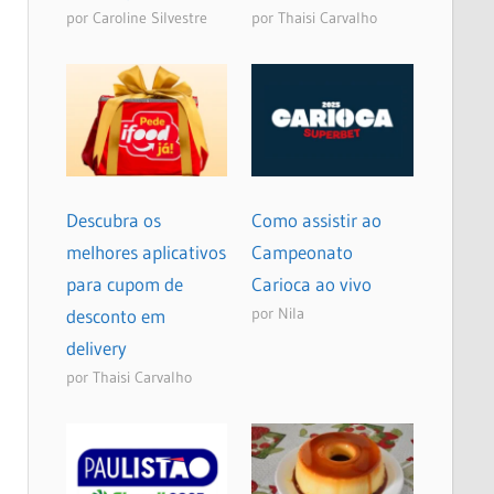
por Caroline Silvestre
por Thaisi Carvalho
Descubra os
Como assistir ao
melhores aplicativos
Campeonato
para cupom de
Carioca ao vivo
por Nila
desconto em
delivery
por Thaisi Carvalho