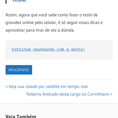
Assim, agora que você sabe como fazer o teste de
gravidez online pelo celular, é só seguir essas dicas e
aproveitar para tirar de vez a dúvida.
Continue navegando com a gente!
APLICATIVOS
Navegação
Previous
Veja sua cidade por satélite em tempo real
Post:
Next
Roberto Andrade deixa cargo no Corinthians
de
Post:
Post
Veja Também