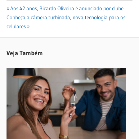
Navegação
Previous
Aos 42 anos, Ricardo Oliveira é anunciado por clube
Next
Post:
Conheça a câmera turbinada, nova tecnologia para os
de
Post:
celulares
Post
Veja Também