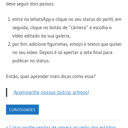
deve seguir dois passos:
entre no WhatsApp e clique no seu status do perfil, em
seguida, clique no botão de “câmera” e escolha o
vídeo editado da sua galeria;
por fim, adicione figurinhas, emojis e textos que quiser
no seu vídeo. Depois é só apertar a seta final para
publicar no status.
Então, quer aprender mais dicas como essa?
Acompanhe nossos outros artigos!
CURIOSIDADES
Previous
Catar proíbe vendas de cerveja ao redor dos estádios