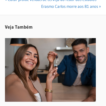
Navegação
Post:
Next
Erasmo Carlos morre aos 81 anos
de
Post:
Post
Veja Também