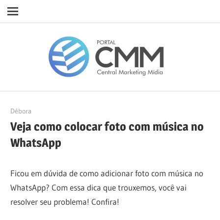
Navigation
Skip
Porta
to
content
CMM
28/11/2022
Débora
Veja como colocar foto com música no
WhatsApp
Ficou em dúvida de como adicionar foto com música no
WhatsApp? Com essa dica que trouxemos, você vai
resolver seu problema! Confira!