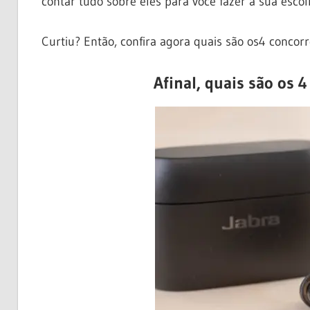
contar tudo sobre eles para você fazer a sua esc
Curtiu? Então, confira agora quais são os4 concorr
Afinal, quais são os 