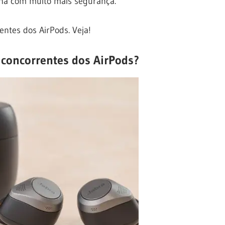
olha com muito mais segurança.
entes dos AirPods. Veja!
4 concorrentes dos AirPods?