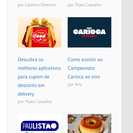
por Caroline Silvestre
por Thaisi Carvalho
Descubra os
Como assistir ao
melhores aplicativos
Campeonato
para cupom de
Carioca ao vivo
por Nila
desconto em
delivery
por Thaisi Carvalho