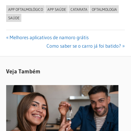
APP OFTALMOLÓGICO
APP SAÚDE
CATARATA
OFTALMOLOGIA
SAÚDE
Navegação
Previous
Melhores aplicativos de namoro grátis
Post:
Next
Como saber se o carro já foi batido?
de
Post:
Post
Veja Também