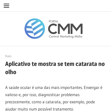
Navigation
Skip
Porta
to
content
CMM
11/06/2024
Kaio
Aplicativo te mostra se tem catarata no
olho
A saúde ocular é uma das mais importantes. Enxergar é
valioso e, por isso, diagnosticar problemas
precocemente, como a catarata, por exemplo, pode
ajudar muito num possível tratamento.