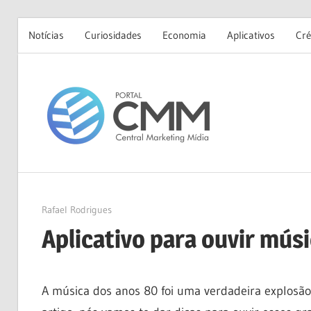
Notícias
Curiosidades
Economia
Aplicativos
Cré
Skip
to
Portal
content
CMM
03/04/2024
Rafael Rodrigues
Aplicativo para ouvir mús
A música dos anos 80 foi uma verdadeira explosã