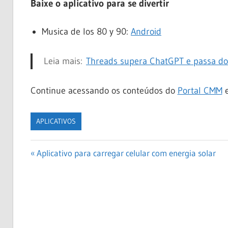
Baixe o aplicativo para se divertir
Musica de los 80 y 90:
Android
Leia mais:
Threads supera ChatGPT e passa do
Continue acessando os conteúdos do
Portal CMM
e
APLICATIVOS
Navegação
Previous
Aplicativo para carregar celular com energia solar
Post:
de
Post