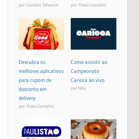
por Caroline Silvestre
por Thaisi Carvalho
Descubra os
Como assistir ao
melhores aplicativos
Campeonato
para cupom de
Carioca ao vivo
por Nila
desconto em
delivery
por Thaisi Carvalho