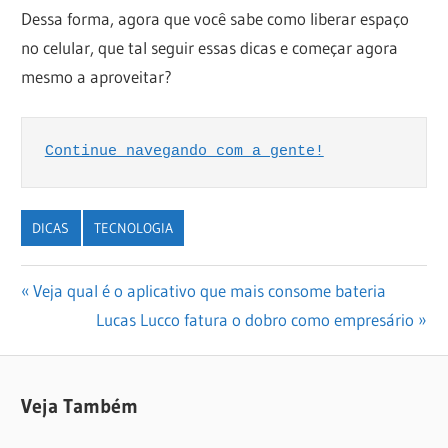
Dessa forma, agora que você sabe como liberar espaço
no celular, que tal seguir essas dicas e começar agora
mesmo a aproveitar?
Continue navegando com a gente!
DICAS
TECNOLOGIA
Navegação
Previous
Veja qual é o aplicativo que mais consome bateria
Post:
Next
Lucas Lucco fatura o dobro como empresário
de
Post:
Post
Veja Também