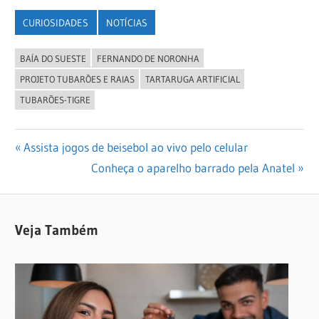
CURIOSIDADES
NOTÍCIAS
BAÍA DO SUESTE
FERNANDO DE NORONHA
PROJETO TUBARÕES E RAIAS
TARTARUGA ARTIFICIAL
TUBARÕES-TIGRE
Navegação
Previous
Assista jogos de beisebol ao vivo pelo celular
Post:
Next
Conheça o aparelho barrado pela Anatel
de
Post:
Post
Veja Também