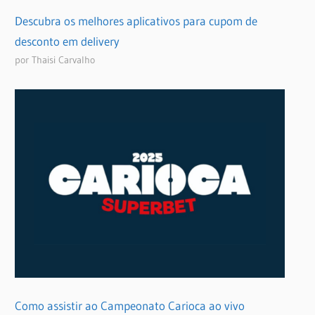
Descubra os melhores aplicativos para cupom de
desconto em delivery
por Thaisi Carvalho
Como assistir ao Campeonato Carioca ao vivo