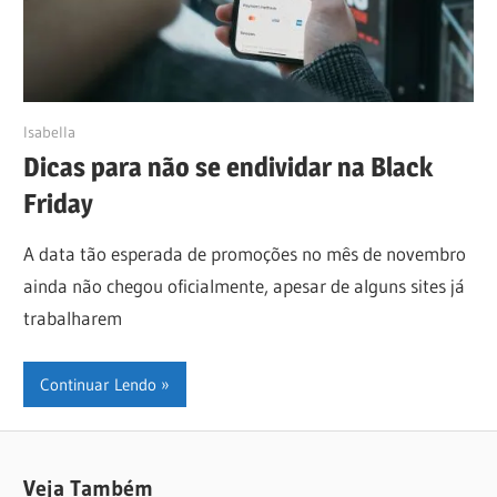
17/11/2022
Isabella
Dicas para não se endividar na Black
Friday
A data tão esperada de promoções no mês de novembro
ainda não chegou oficialmente, apesar de alguns sites já
trabalharem
Continuar Lendo
Veja Também