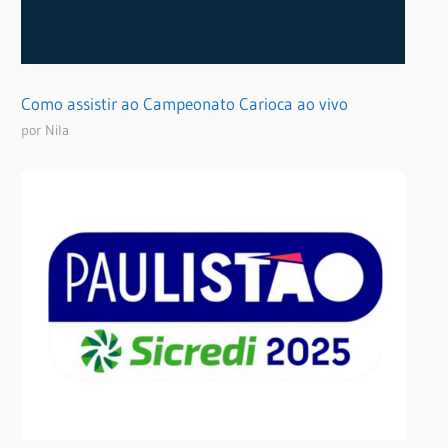
Como assistir ao Campeonato Carioca ao vivo
por Nila