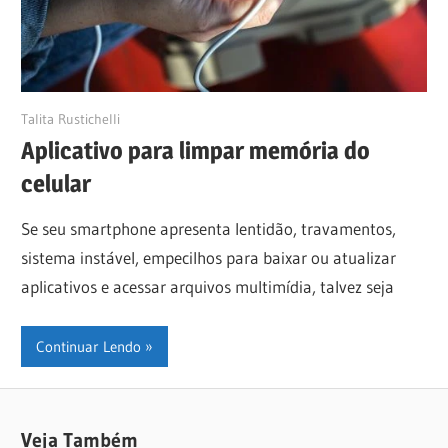
17/06/2024
Talita Rustichelli
Aplicativo para limpar memória do
celular
Se seu smartphone apresenta lentidão, travamentos,
sistema instável, empecilhos para baixar ou atualizar
aplicativos e acessar arquivos multimídia, talvez seja
Continuar Lendo
Veja Também