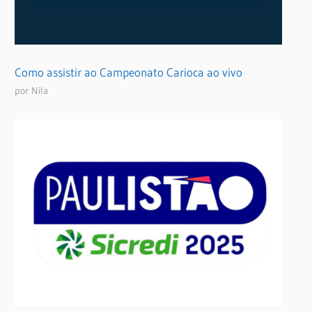
Como assistir ao Campeonato Carioca ao vivo
por Nila