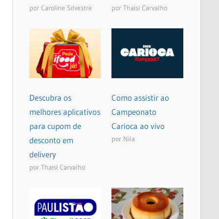
por Caroline Silvestre
por Thaisi Carvalho
Descubra os
Como assistir ao
melhores aplicativos
Campeonato
para cupom de
Carioca ao vivo
por Nila
desconto em
delivery
por Thaisi Carvalho