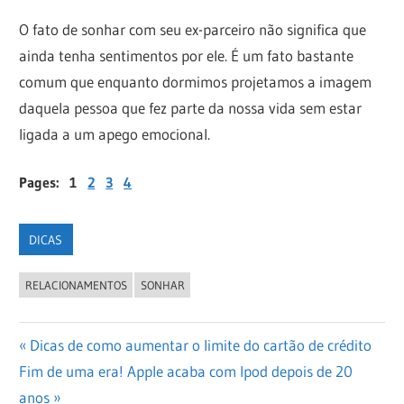
O fato de sonhar com seu ex-parceiro não significa que
ainda tenha sentimentos por ele. É um fato bastante
comum que enquanto dormimos projetamos a imagem
daquela pessoa que fez parte da nossa vida sem estar
ligada a um apego emocional.
Pages:
1
2
3
4
DICAS
RELACIONAMENTOS
SONHAR
Navegação
Previous
Dicas de como aumentar o limite do cartão de crédito
Next
Post:
Fim de uma era! Apple acaba com Ipod depois de 20
de
Post:
anos