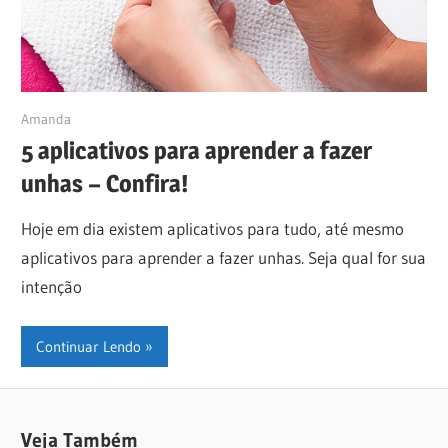
09/06/2023
Amanda
5 aplicativos para aprender a fazer
unhas – Confira!
Hoje em dia existem aplicativos para tudo, até mesmo
aplicativos para aprender a fazer unhas. Seja qual for sua
intenção
Continuar Lendo
Veja Também