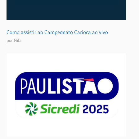
Como assistir ao Campeonato Carioca ao vivo
por Nila