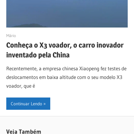
01/11/2022
Mário
Conheça o X3 voador, o carro inovador
inventado pela China
Recentemente, a empresa chinesa Xiaopeng fez testes de
deslocamentos em baixa altitude com o seu modelo X3
voador, que é
Continuar Lendo
Veja Também