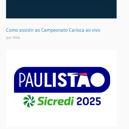
Como assistir ao Campeonato Carioca ao vivo
por Nila