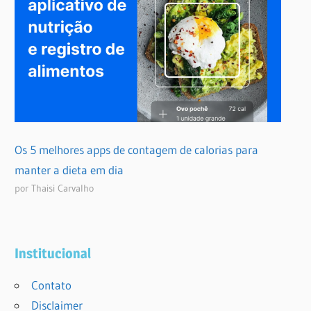
Os 5 melhores apps de contagem de calorias para
manter a dieta em dia
por Thaisi Carvalho
Institucional
Contato
Disclaimer