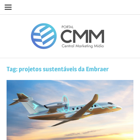
Navigation
Skip
Porta
to
content
CMM
Tag:
projetos sustentáveis da Embraer