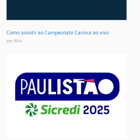
Como assistir ao Campeonato Carioca ao vivo
por Nila