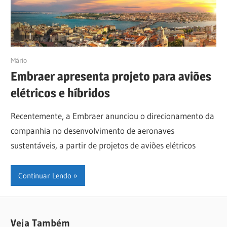
12/12/2022
Mário
Embraer apresenta projeto para aviões
elétricos e híbridos
Recentemente, a Embraer anunciou o direcionamento da
companhia no desenvolvimento de aeronaves
sustentáveis, a partir de projetos de aviões elétricos
Continuar Lendo
Veja Também