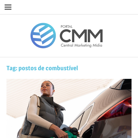
Navigation
Skip
Porta
to
content
CMM
Tag:
postos de combustível