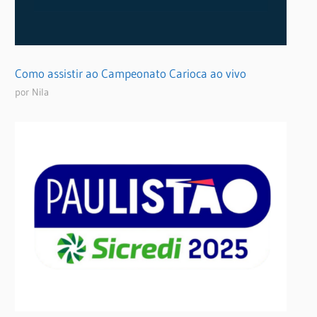
Como assistir ao Campeonato Carioca ao vivo
por Nila