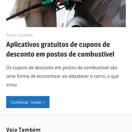
14/01/2025
Thaisi Carvalho
Aplicativos gratuitos de cupons de
desconto em postos de combustível
Os cupons de desconto em postos de combustível são
uma forma de economizar ao abastecer o carro, o que
virou
Continuar Lendo
Veja Também