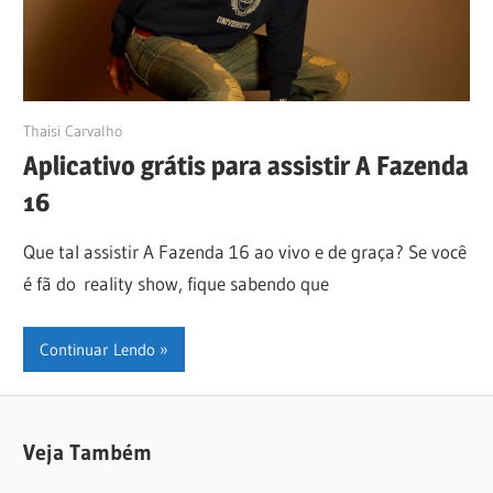
26/09/2024
Thaisi Carvalho
Aplicativo grátis para assistir A Fazenda
16
Que tal assistir A Fazenda 16 ao vivo e de graça? Se você
é fã do reality show, fique sabendo que
Continuar Lendo
Veja Também