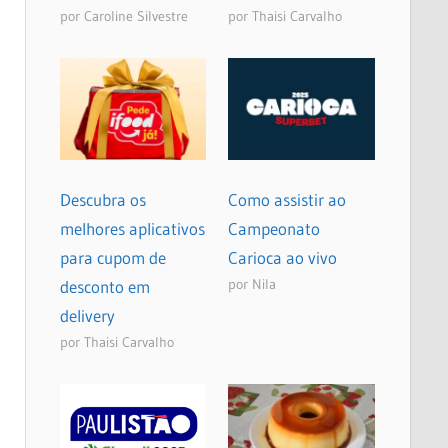
por Caroline Silvestre
por Thaisi Carvalho
Descubra os
Como assistir ao
melhores aplicativos
Campeonato
para cupom de
Carioca ao vivo
por Nila
desconto em
delivery
por Thaisi Carvalho