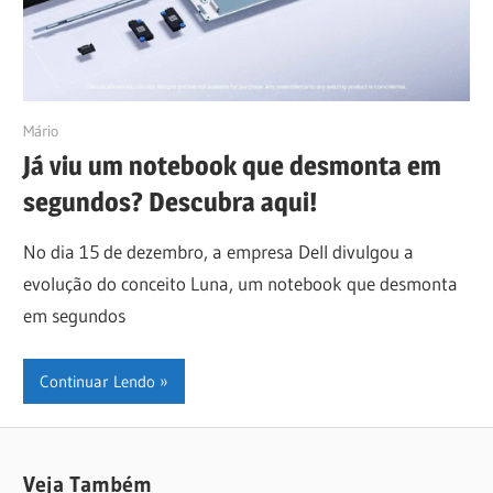
27/12/2022
Mário
Já viu um notebook que desmonta em
segundos? Descubra aqui!
No dia 15 de dezembro, a empresa Dell divulgou a
evolução do conceito Luna, um notebook que desmonta
em segundos
Continuar Lendo
Veja Também