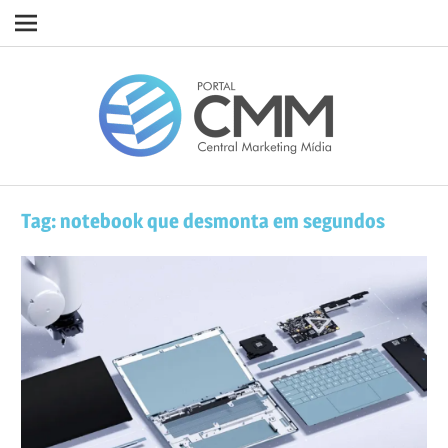
Navigation
Skip
Porta
to
content
CMM
Tag:
notebook que desmonta em segundos