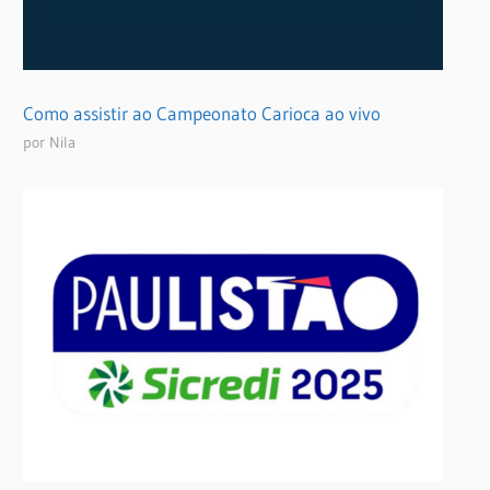
Como assistir ao Campeonato Carioca ao vivo
por Nila