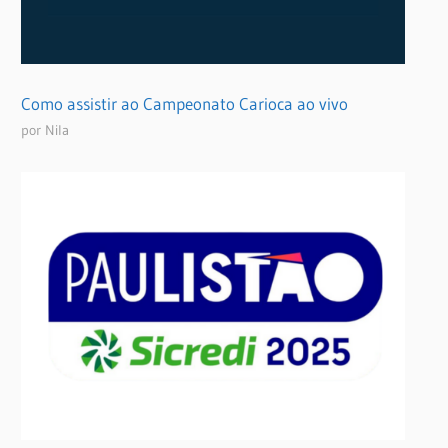
Como assistir ao Campeonato Carioca ao vivo
por Nila