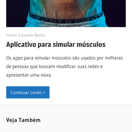
27/05/2024
Carlos Eduardo Bertin
Aplicativo para simular músculos
Os apps para simular músculos são usados por milhares
de pessoas que buscam modificar suas redes e
apresentar uma nova
Continuar Lendo
Veja Também