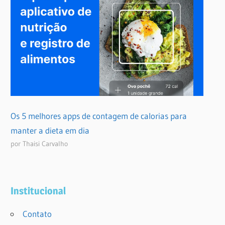
Os 5 melhores apps de contagem de calorias para
manter a dieta em dia
por Thaisi Carvalho
Institucional
Contato