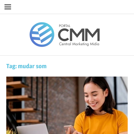
Navigation
Skip
Porta
to
content
CMM
Tag:
mudar som