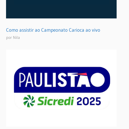
Como assistir ao Campeonato Carioca ao vivo
por Nila