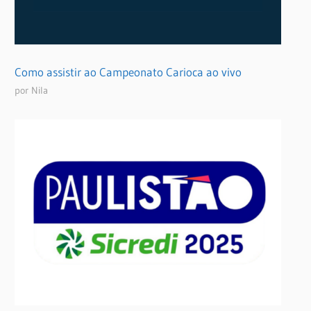
Como assistir ao Campeonato Carioca ao vivo
por Nila