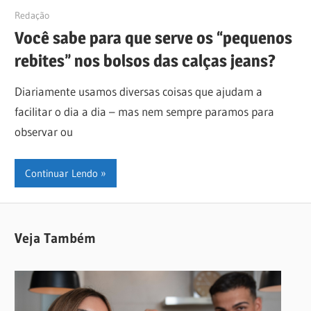
10/11/2020
Redação
Você sabe para que serve os “pequenos
rebites” nos bolsos das calças jeans?
Diariamente usamos diversas coisas que ajudam a
facilitar o dia a dia – mas nem sempre paramos para
observar ou
Continuar Lendo
Veja Também