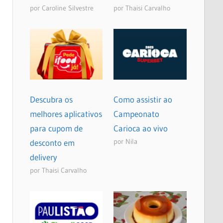
por Caroline Silvestre
por Thaisi Carvalho
Descubra os
Como assistir ao
melhores aplicativos
Campeonato
para cupom de
Carioca ao vivo
por Nila
desconto em
delivery
por Thaisi Carvalho