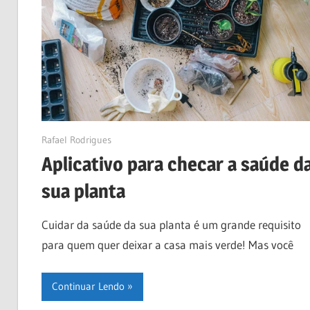
02/07/2024
Rafael Rodrigues
Aplicativo para checar a saúde d
sua planta
Cuidar da saúde da sua planta é um grande requisito
para quem quer deixar a casa mais verde! Mas você
Continuar Lendo