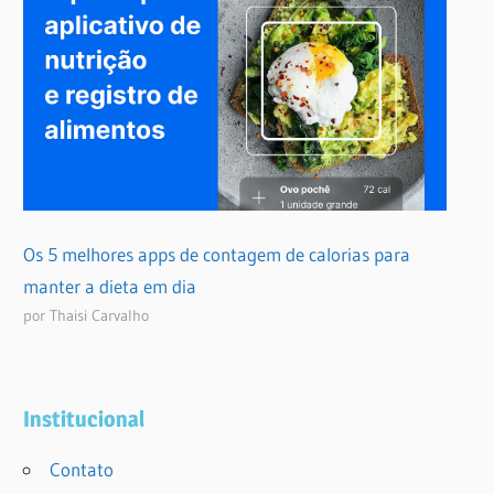
Os 5 melhores apps de contagem de calorias para
manter a dieta em dia
por Thaisi Carvalho
Institucional
Contato