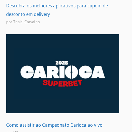
Descubra os melhores aplicativos para cupom de
desconto em delivery
por Thaisi Carvalho
Como assistir ao Campeonato Carioca ao vivo