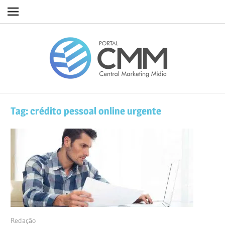
Navigation
Skip
Porta
to
content
CMM
Tag:
crédito pessoal online urgente
24/07/2019
Redação