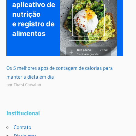
Os 5 melhores apps de contagem de calorias para
manter a dieta em dia
por Thaisi Carvalho
Institucional
Contato
Disclaimer