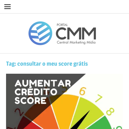
Navigation
Skip
Porta
to
content
CMM
Tag:
consultar o meu score grátis