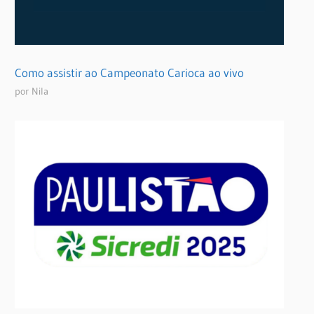
Como assistir ao Campeonato Carioca ao vivo
por Nila