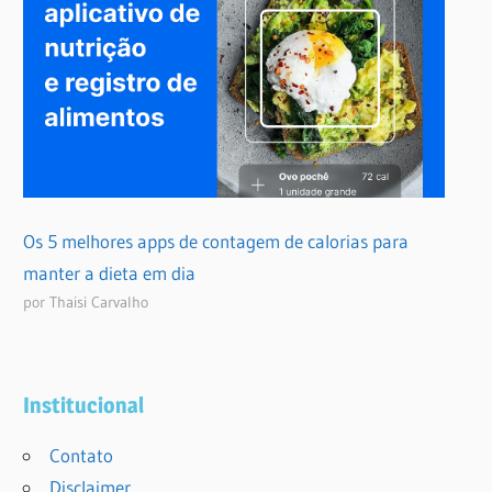
Os 5 melhores apps de contagem de calorias para
manter a dieta em dia
por Thaisi Carvalho
Institucional
Contato
Disclaimer