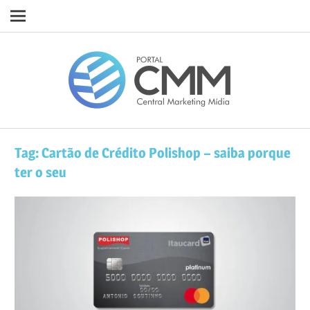
Navigation
Skip
Porta
to
content
CMM
Tag:
Cartão de Crédito Polishop – saiba porque
ter o seu