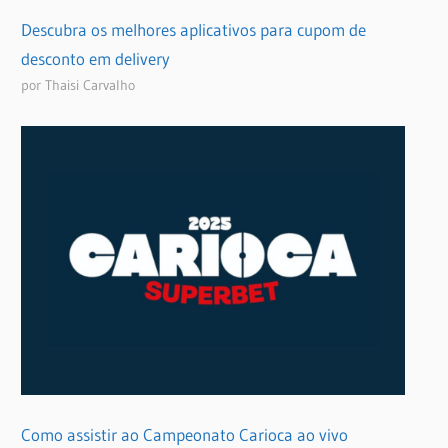
Descubra os melhores aplicativos para cupom de
desconto em delivery
por Thaisi Carvalho
Como assistir ao Campeonato Carioca ao vivo