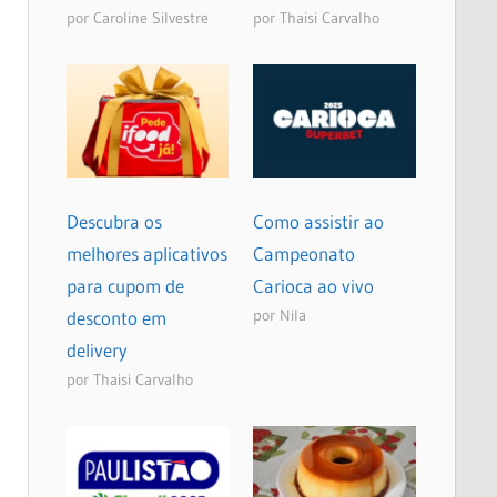
por Caroline Silvestre
por Thaisi Carvalho
Descubra os
Como assistir ao
melhores aplicativos
Campeonato
para cupom de
Carioca ao vivo
por Nila
desconto em
delivery
por Thaisi Carvalho