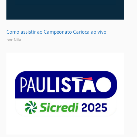
Como assistir ao Campeonato Carioca ao vivo
por Nila